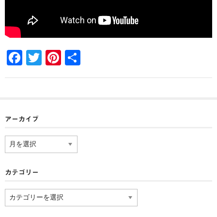
波佐見焼
同梱におすすめ
F
T
Pi
共
商品一覧
a
wi
nt
有
お支払方法・配送方法・送料について
c
tt
er
e
er
e
会員ログインページ
b
st
アーカイブ
お問い合わせ
o
ア
送料について
o
ー
カ
k
イ
カテゴリー
ブ
カ
テ
ゴ