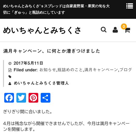
めいちゃんとみちくさ’ｓスプレッドは自家産野菜・果実の旬を大
切に「ぎゅっ」と瓶詰めにしています
0
めいちゃんとみちくさ
ホーム
満月キャンペーン、に何とか漕ぎつけました
めいちゃんとみちくさブログ
2017年5月11日
Filed under:
お知らせ
,
瓶詰めのこと
,
満月キャンペーン
,
ブログ
ABOUT
めいちゃんとみちくさ管理人
屋号の由来
F
T
Pi
共
瓶詰めについて
a
wi
nt
有
ぎりぎり間に合いました。
c
tt
er
野菜セットについて
4月は残念ながら開催できませんでしたが、今月は満月キャンペー
e
er
e
野菜セットの包装・梱包について
ンを開催します。