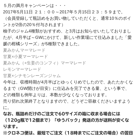
b
st
野菜セットご注文の前に必ずお読みください
５月の満月キャンペーンは・・・
o
2017年5月11日 ２１：００～2017年５月15日２３：５９まで。
ご注文について
o
（会員登録して瓶詰めをお買い物していただくと、通常10％のポイ
ントが2倍の20％付与されます）
k
瓶詰め
柚子のジャム4種類がおすすめ、と3月はお知らせいたしておりまし
たが、4月半ば～GWにかけて、新しい作業場にて仕込みました「愛
谷川農園産果実のジャム
媛の柑橘シリーズ」が5種類できました。
夏みかんマーマレード
谷川農園産野菜のジャム
甘夏×小夏マーマレード
夏みかん（+生姜のコンフィ）マーマレード
愛媛の柑橘シリーズ
レモンマーマレード
甘夏×シナモンレーズンジャム
贈り物に
今年は、収穫時期が4月半ばとゆっくりめでしたので、あたたかくな
るまで（GW開けが目安）に仕込みを完了できる量、という事で、
谷川農園産野菜のチャツネ
どの種類も例年よりは、本数が少なくなっております。
売り切れ次第終了となりますので、どうぞご容赦くださいますよう
ピクルス
に。
なお、瓶詰めだけのご注文で60サイズの箱に収まる場合には
新商品
（120g瓶で12個まで）「ゆうパック」発送の方が送料が安くな
ります。
野菜セット
※クロネコ便は、最短でご注文（18時までにご注文の場合）の翌日