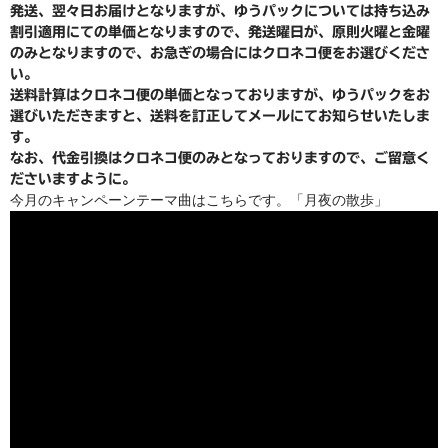
発送、翌々日お届けとなりますが、ゆうパックについては持ち込み
野菜セットご注文の前に必ずお読みください
割引適用にての単価となりますので、発送曜日が、原則火曜と金曜
のみとなりますので、お急ぎの場合にはクロネコ便をお選びくださ
野菜セットの包装・梱包について
い。
送料計算はクロネコ便の単価となっておりますが、ゆうパックをお
送料込みパック
選びいただきますと、送料を訂正してメールにてお知らせいたしま
す。
書籍
なお、代金引換はクロネコ便のみとなっておりますので、ご留意く
ださいますように。
陶磁器
今月のキャンペーンテーマ曲はこちらです。「月夜の散歩」
豆皿
po-to-bo
白磁動物豆皿
野菜豆皿
豆鉢
ブローチ