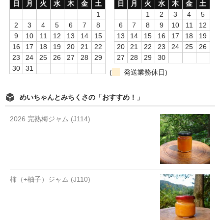
日
月
火
水
木
金
土
日
月
火
水
木
金
土
1
1
2
3
4
5
2
3
4
5
6
7
8
6
7
8
9
10
11
12
9
10
11
12
13
14
15
13
14
15
16
17
18
19
16
17
18
19
20
21
22
20
21
22
23
24
25
26
23
24
25
26
27
28
29
27
28
29
30
30
31
(
発送業務休日)
めいちゃんとみちくさの「おすすめ！」
2026 完熟梅ジャム (J114)
柿（+柚子）ジャム (J110)