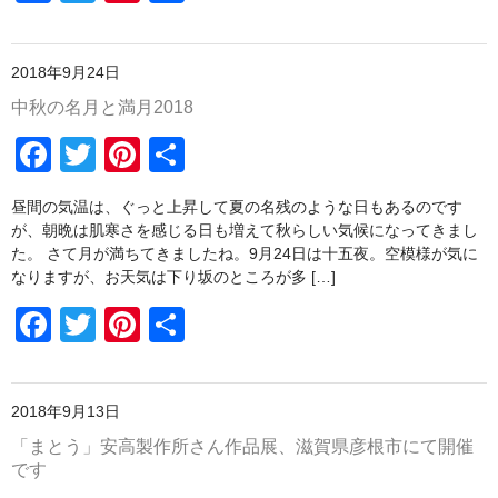
a
wi
nt
有
野菜セットご注文の前に必ずお読みください
o
c
tt
er
k
ご注文について
2018年9月24日
e
er
e
中秋の名月と満月2018
瓶詰め
b
st
F
T
Pi
共
o
谷川農園産果実のジャム
a
wi
nt
有
o
谷川農園産野菜のジャム
昼間の気温は、ぐっと上昇して夏の名残のような日もあるのです
c
tt
er
k
が、朝晩は肌寒さを感じる日も増えて秋らしい気候になってきまし
愛媛の柑橘シリーズ
e
er
e
た。 さて月が満ちてきましたね。9月24日は十五夜。空模様が気に
なりますが、お天気は下り坂のところが多 […]
b
st
贈り物に
F
T
Pi
共
o
谷川農園産野菜のチャツネ
a
wi
nt
有
o
c
tt
er
ピクルス
k
2018年9月13日
e
er
e
新商品
「まとう」安高製作所さん作品展、滋賀県彦根市にて開催
b
st
です
野菜セット