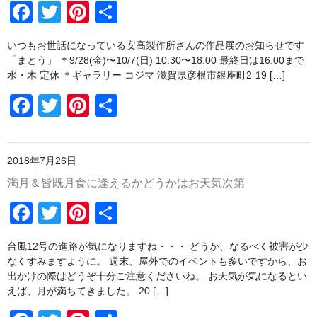
o
F
T
Pi
共
o
野菜セットご注文の前に必ずお読みください
a
wi
nt
有
k
いつもお世話になっている安高製作所さんの作品展のお知らせです
野菜セットの包装・梱包について
c
tt
er
「まとう」 ＊9/28(金)〜10/7(日) 10:30〜18:00 最終日は16:00まで
e
er
e
水・木 定休 ＊ギャラリー コジマ 滋賀県彦根市銀座町2-19 […]
送料込みパック
b
st
F
T
Pi
共
書籍
o
a
wi
nt
有
陶磁器
o
c
tt
er
2018年7月26日
k
e
er
e
豆皿
満月＆皆既月食に逢えるかどうかはお天気次第
b
st
po-to-bo
F
T
Pi
共
o
白磁動物豆皿
a
wi
nt
有
o
台風12号の進路が気になりますね・・・ どうか、なるべく被害が少
c
tt
er
野菜豆皿
k
なくすみますように。 週末、屋外でのイベントも多いですから、お
e
er
e
出かけの際はどうぞ十分ご注意くださいね。 お天気が気になるとい
豆鉢
えば、月が満ちてきました。 20 […]
b
st
ブローチ