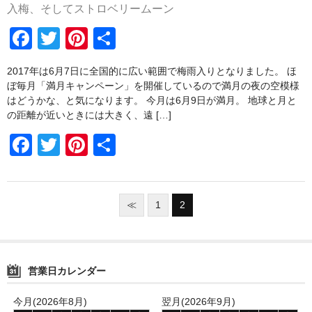
入梅、そしてストロベリームーン
b
st
F
T
Pi
共
o
a
wi
nt
有
o
2017年は6月7日に全国的に広い範囲で梅雨入りとなりました。 ほ
c
tt
er
k
ぼ毎月「満月キャンペーン」を開催しているので満月の夜の空模様
e
er
e
はどうかな、と気になります。 今月は6月9日が満月。 地球と月と
の距離が近いときには大きく、遠 […]
b
st
F
T
Pi
共
o
a
wi
nt
有
o
c
tt
er
k
e
er
e
≪
1
2
b
st
o
営業日カレンダー
o
k
今月(2026年8月)
翌月(2026年9月)