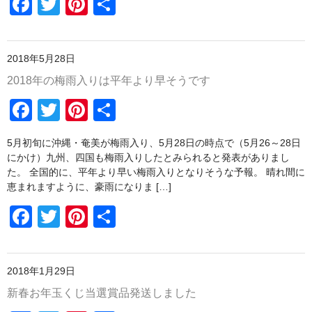
F
T
Pi
共
o
a
wi
nt
有
o
波佐見焼
c
tt
er
k
同梱におすすめ
2018年5月28日
e
er
e
2018年の梅雨入りは平年より早そうです
b
st
商品一覧
F
T
Pi
共
o
お支払方法・配送方法・送料について
a
wi
nt
有
o
5月初旬に沖縄・奄美が梅雨入り、5月28日の時点で（5月26～28日
会員ログインページ
c
tt
er
k
にかけ）九州、四国も梅雨入りしたとみられると発表がありまし
e
er
e
た。 全国的に、平年より早い梅雨入りとなりそうな予報。 晴れ間に
お問い合わせ
恵まれますように、豪雨になりま […]
b
st
送料について
F
T
Pi
共
o
a
wi
nt
有
o
c
tt
er
k
2018年1月29日
e
er
e
新春お年玉くじ当選賞品発送しました
b
st