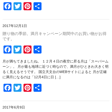
F
T
Pi
共
o
a
wi
nt
有
o
c
tt
er
k
2017年12月1日
e
er
e
贈り物の季節。満月キャンペーン期間中のお買い物がお得
b
st
です。
o
F
T
Pi
共
o
a
wi
nt
有
k
月が満ちてきましたね。 １２月４日の夜空に昇る月は「スーパーム
c
tt
er
ーン」。 月が最も地球に近づく時なので、満月がひときわ大きく明
e
er
e
るく見えるそうです。 国立天文台のWEBサイトによると 月が正確
に満月になるのは「12月4日に日 […]
b
st
F
T
Pi
共
o
a
wi
nt
有
o
c
tt
er
k
2017年6月9日
e
er
e