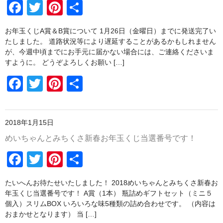
F
T
Pi
共
o
a
wi
nt
有
o
お年玉くじA賞＆B賞について 1月26日（金曜日）までに発送完了い
c
tt
er
k
たしました。 道路状況等により遅延することがあるかもしれません
e
er
e
が、今週中頃までにお手元に届かない場合には、ご連絡くださいま
すように。 どうぞよろしくお願い […]
b
st
F
T
Pi
共
o
a
wi
nt
有
o
c
tt
er
k
2018年1月15日
e
er
e
めいちゃんとみちくさ新春お年玉くじ当選番号です！
b
st
F
T
Pi
共
o
a
wi
nt
有
o
たいへんお待たせいたしました！ 2018めいちゃんとみちくさ新春お
c
tt
er
k
年玉くじ当選番号です！ A賞（1本） 瓶詰めギフトセット（ミニ５
e
er
e
個入）スリムBOX いろいろな味5種類の詰め合わせです。 （内容は
おまかせとなります） 当 […]
b
st