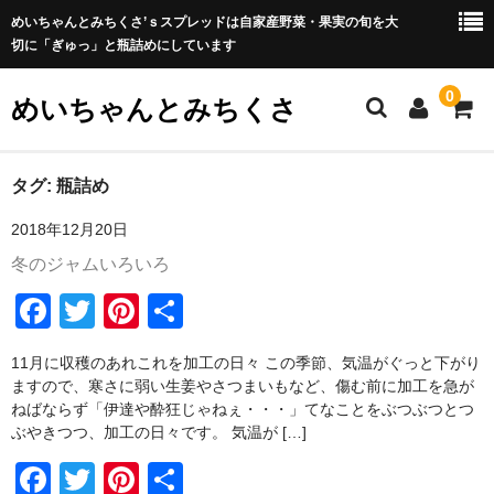
めいちゃんとみちくさ’ｓスプレッドは自家産野菜・果実の旬を大
切に「ぎゅっ」と瓶詰めにしています
0
めいちゃんとみちくさ
ホーム
タグ:
瓶詰め
2018年12月20日
めいちゃんとみちくさブログ
冬のジャムいろいろ
ABOUT
F
T
Pi
共
屋号の由来
a
wi
nt
有
11月に収穫のあれこれを加工の日々 この季節、気温がぐっと下がり
瓶詰めについて
c
tt
er
ますので、寒さに弱い生姜やさつまいもなど、傷む前に加工を急が
e
er
e
ねばならず「伊達や酔狂じゃねぇ・・・」てなことをぶつぶつとつ
野菜セットについて
ぶやきつつ、加工の日々です。 気温が […]
b
st
野菜セットの包装・梱包について
F
T
Pi
共
o