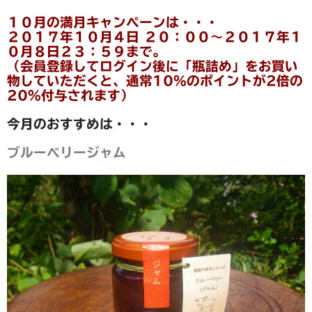
野菜セットご注文の前に必ずお読みください
１０月の満月キャンペーンは・・・
２０１７年１０月４日 ２０：００～２０１７年１
野菜セットの包装・梱包について
０月８日２３：５９まで。
（会員登録してログイン後に「瓶詰め」をお買い
送料込みパック
物していただくと、通常10％のポイントが2倍の
20％付与されます）
書籍
今月のおすすめは・・・
陶磁器
ブルーベリージャム
豆皿
po-to-bo
白磁動物豆皿
野菜豆皿
豆鉢
ブローチ