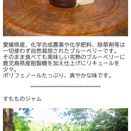
波佐見焼
同梱におすすめ
商品一覧
愛媛県産、化学合成農薬や化学肥料、除草剤等は
お支払方法・配送方法・送料について
一切使わず自然栽培されたブルーベリーです。
そのまま食べても美味しい完熟のブルーベリーに
会員ログインページ
鹿児島県産粗製糖を加え仕上げにリキュールを
少々。
お問い合わせ
ポリフェノールたっぷり、爽やかな味です。
送料について
****************************************
すもものジャム