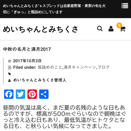
めいちゃんとみちくさ’ｓスプレッドは自家産野菜・果実の旬を大
切に「ぎゅっ」と瓶詰めにしています
0
めいちゃんとみちくさ
ホーム
中秋の名月と満月2017
めいちゃんとみちくさブログ
2017年10月3日
Filed under:
瓶詰めのこと
,
満月キャンペーン
,
ブログ
ABOUT
めいちゃんとみちくさ管理人
屋号の由来
F
T
Pi
共
瓶詰めについて
a
wi
nt
有
昼間の気温は高く、まだ夏の名残のような日もあ
c
tt
er
野菜セットについて
るのですが、標高が500ｍぐらいなので朝晩はぐ
e
er
e
っと冷え込む日もあり、最低気温がヒトケタとな
野菜セットの包装・梱包について
る日も、と秋らしい気候になってきました。