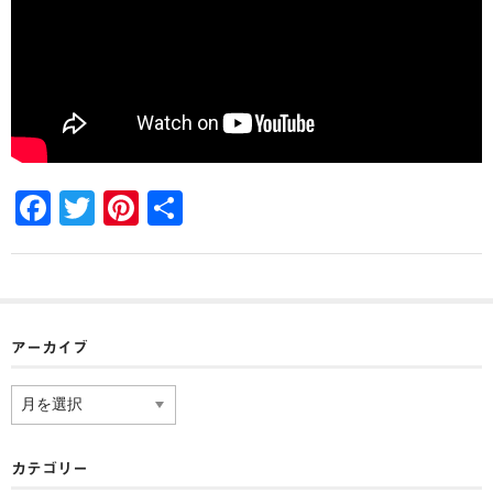
F
T
Pi
共
a
wi
nt
有
c
tt
er
e
er
e
b
st
アーカイブ
o
ア
o
ー
カ
k
イ
カテゴリー
ブ