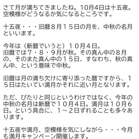
b
st
野菜セットご注文の前に必ずお読みください
さて月が満ちてきましたね。10月4日は十五夜。
o
空模様がどうなるか気になるところです。
ご注文について
o
十五夜・・・旧暦８月１５日の月を、中秋の名月
k
瓶詰め
といいます。
谷川農園産果実のジャム
今年は（新暦でいうと）１０月４日。
旧暦では７・８・９月が秋。その真ん中の８月
谷川農園産野菜のジャム
の、そのまた真ん中の１５日、すなわち、秋の真
ん中、という意味で中秋。
愛媛の柑橘シリーズ
旧暦は月の満ち欠けに寄り添った暦ですから、１
贈り物に
５日はたいてい満月かそれに近い月となります。
谷川農園産野菜のチャツネ
ただ、ぴたりと同じというわけではなく、今年の
中秋の名月は新暦で１０月４日。満月は１０月６
ピクルス
日。という具合に、１～２日ずれることも多々あ
ります。
新商品
十五夜や満月、空模様を気にしながら・・・今月
野菜セット
も満月キャンペーン開催します。