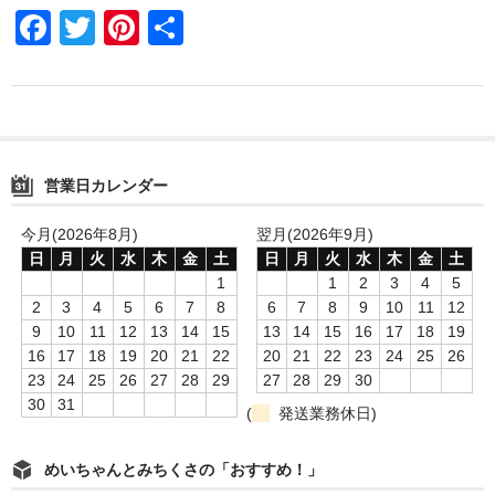
F
T
Pi
共
o
a
wi
nt
有
o
c
tt
er
k
e
er
e
b
st
営業日カレンダー
o
o
今月(2026年8月)
翌月(2026年9月)
日
月
火
水
木
金
土
日
月
火
水
木
金
土
k
1
1
2
3
4
5
2
3
4
5
6
7
8
6
7
8
9
10
11
12
9
10
11
12
13
14
15
13
14
15
16
17
18
19
16
17
18
19
20
21
22
20
21
22
23
24
25
26
23
24
25
26
27
28
29
27
28
29
30
30
31
(
発送業務休日)
めいちゃんとみちくさの「おすすめ！」