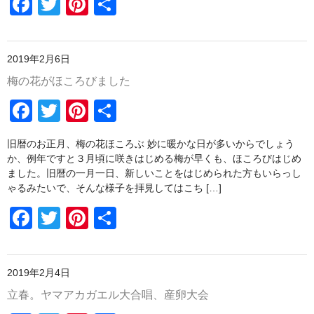
F
T
Pi
共
o
a
wi
nt
有
o
波佐見焼
c
tt
er
k
同梱におすすめ
2019年2月6日
e
er
e
梅の花がほころびました
b
st
商品一覧
F
T
Pi
共
o
お支払方法・配送方法・送料について
a
wi
nt
有
o
旧暦のお正月、梅の花ほころぶ 妙に暖かな日が多いからでしょう
会員ログインページ
c
tt
er
k
か、例年ですと３月頃に咲きはじめる梅が早くも、ほころびはじめ
e
er
e
ました。旧暦の一月一日、新しいことをはじめられた方もいらっし
お問い合わせ
ゃるみたいで、そんな様子を拝見してはこち […]
b
st
送料について
F
T
Pi
共
o
a
wi
nt
有
o
c
tt
er
k
2019年2月4日
e
er
e
立春。ヤマアカガエル大合唱、産卵大会
b
st