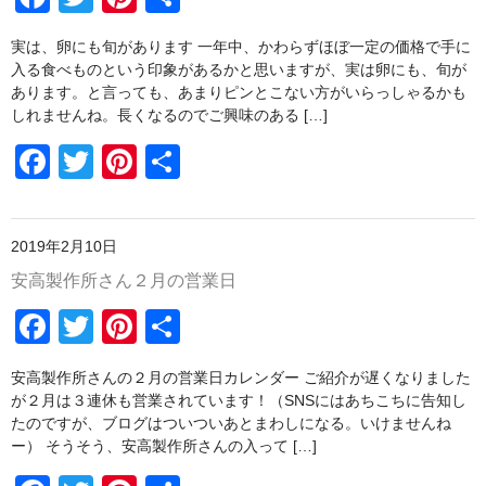
o
a
wi
nt
有
o
野菜セットご注文の前に必ずお読みください
実は、卵にも旬があります 一年中、かわらずほぼ一定の価格で手に
c
tt
er
k
入る食べものという印象があるかと思いますが、実は卵にも、旬が
野菜セットの包装・梱包について
e
er
e
あります。と言っても、あまりピンとこない方がいらっしゃるかも
しれませんね。長くなるのでご興味のある […]
送料込みパック
b
st
F
T
Pi
共
o
書籍
a
wi
nt
有
o
陶磁器
c
tt
er
k
2019年2月10日
e
er
e
豆皿
安高製作所さん２月の営業日
b
st
po-to-bo
F
T
Pi
共
o
白磁動物豆皿
a
wi
nt
有
o
安高製作所さんの２月の営業日カレンダー ご紹介が遅くなりました
c
tt
er
野菜豆皿
k
が２月は３連休も営業されています！（SNSにはあちこちに告知し
e
er
e
たのですが、ブログはついついあとまわしになる。いけませんね
豆鉢
ー） そうそう、安高製作所さんの入って […]
b
st
ブローチ