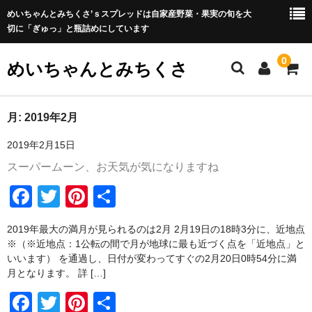
めいちゃんとみちくさ’ｓスプレッドは自家産野菜・果実の旬を大
切に「ぎゅっ」と瓶詰めにしています
0
めいちゃんとみちくさ
ホーム
月:
2019年2月
2019年2月15日
めいちゃんとみちくさブログ
スーパームーン、お天気が気になりますね
ABOUT
F
T
Pi
共
屋号の由来
a
wi
nt
有
2019年最大の満月が見られるのは2月 2月19日の18時3分に、近地点
瓶詰めについて
c
tt
er
※（※近地点：1公転の間で月が地球に最も近づく点を「近地点」と
e
er
e
いいます） を通過し、日付が変わってすぐの2月20日0時54分に満
野菜セットについて
月となります。 詳 […]
b
st
野菜セットの包装・梱包について
F
T
Pi
共
o