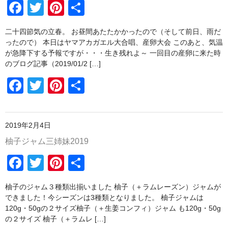
F
T
Pi
共
o
a
wi
nt
有
o
二十四節気の立春。 お昼間あたたかかったので（そして前日、雨だ
c
tt
er
k
ったので） 本日はヤマアカガエル大合唱、産卵大会 このあと、気温
e
er
e
が急降下する予報ですが・・・生き残れよ～ 一回目の産卵に来た時
のブログ記事（2019/01/2 […]
b
st
F
T
Pi
共
o
a
wi
nt
有
o
c
tt
er
k
2019年2月4日
e
er
e
柚子ジャム三姉妹2019
b
st
F
T
Pi
共
o
a
wi
nt
有
o
柚子のジャム３種類出揃いました 柚子（＋ラムレーズン）ジャムが
c
tt
er
k
できました！今シーズンは3種類となりました。 柚子ジャムは
e
er
e
120g・50gの２サイズ柚子（＋生姜コンフィ）ジャム も120g・50g
の２サイズ 柚子（＋ラムレ […]
b
st