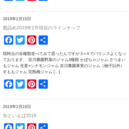
a
wi
nt
有
野菜セットご注文の前に必ずお読みください
o
c
tt
er
k
ご注文について
2019年2月15日
e
er
e
瓶詰め2019年2月現在のラインナップ
瓶詰め
b
st
F
T
Pi
共
o
谷川農園産果実のジャム
a
wi
nt
有
o
谷川農園産野菜のジャム
現時点の全種類並べてみて思ったんですが３×４でバランスよくなっ
c
tt
er
k
ております。 谷川農園野菜のジャム3種類 かぼちゃジャム さつまい
愛媛の柑橘シリーズ
e
er
e
もジャム 生姜×シナモンジャム 谷川農園果実のジャム（柚子以外）
すももジャム 完熟梅ジャム […]
b
st
贈り物に
F
T
Pi
共
o
谷川農園産野菜のチャツネ
a
wi
nt
有
o
c
tt
er
ピクルス
k
2019年2月10日
e
er
e
新商品
旬といえば2019
b
st
野菜セット
F
T
Pi
共