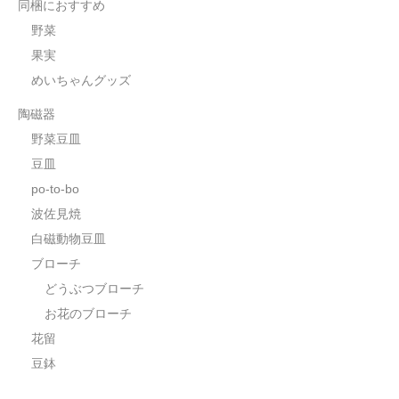
同梱におすすめ
野菜
果実
めいちゃんグッズ
陶磁器
野菜豆皿
豆皿
po-to-bo
波佐見焼
白磁動物豆皿
ブローチ
どうぶつブローチ
お花のブローチ
花留
豆鉢