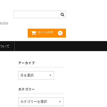
員登録
カートの中
0
ついて
アーカイブ
ア
ー
カ
イ
カテゴリー
ブ
カ
テ