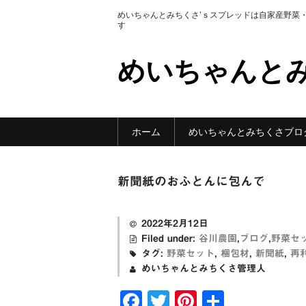
めいちゃんとみちくさ’ｓスプレッドは自家産野菜
す
めいちゃんと
ホーム
めいちゃんとみちくさブロ
新聞紙のおふとんに包んで
2022年2月12日
Filed under:
谷川農園
,
ブログ
,
野菜セ
タグ:
野菜セット
,
梱包材
,
新聞紙
,
再
めいちゃんとみちくさ管理人
F
T
Pi
共