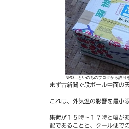
NPO土といのちのブログから許可
まず古新聞で段ボール中面の
これは、外気温の影響を最小
集荷が１５時～１７時と幅が
配であることと、クール便で