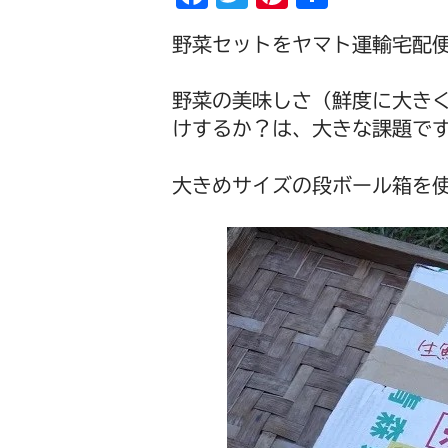
a
wi
nt
有
野菜セットをヤマト運輸宅配
c
tt
er
e
er
e
野菜の美味しさ（鮮度に大き
b
st
けするか？は、大きな課題で
o
o
大きめサイズの段ボール箱を
k