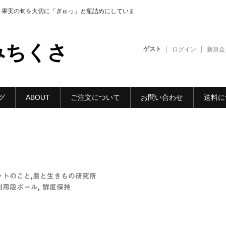
・果実の旬を大切に「ぎゅっ」と瓶詰めにしていま
みちくさ
ゲスト
ログイン
新規会
グ
ABOUT
ご注文について
お問い合わせ
送料に
ットのこと
,
農と生きもの研究所
利用段ボール
,
鮮度保持