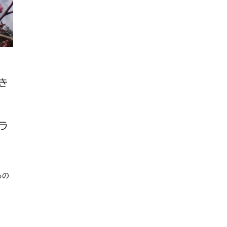
き
ラ
るの