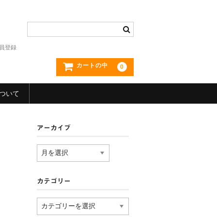
員登録
カートの中
0
ついて
アーカイブ
ア
ー
カ
イ
カテゴリー
ブ
カ
テ