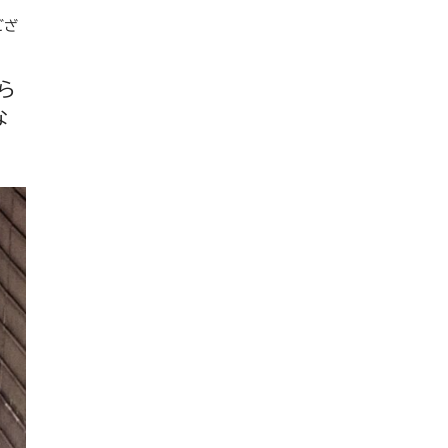
ござ
ら
な