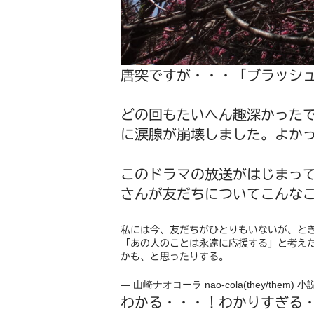
唐突ですが・・・「ブラッシ
どの回もたいへん趣深かった
に涙腺が崩壊しました。よか
このドラマの放送がはじまっ
さんが友だちについてこんな
私には今、友だちがひとりもいないが、と
「あの人のことは永遠に応援する」と考え
かも、と思ったりする。
— 山崎ナオコーラ nao-cola(they/them) 
わかる・・・！わかりすぎる