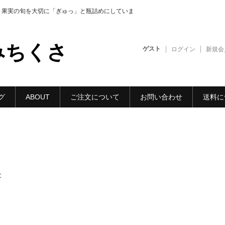
・果実の旬を大切に「ぎゅっ」と瓶詰めにしていま
みちくさ
ゲスト
ログイン
新規会
グ
ABOUT
ご注文について
お問い合わせ
送料に
と