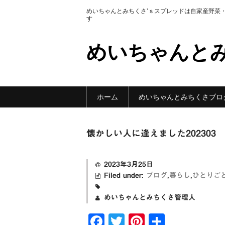
めいちゃんとみちくさ’ｓスプレッドは自家産野菜
す
めいちゃんと
ホーム
めいちゃんとみちくさブロ
懐かしい人に逢えました202303
2023年3月25日
Filed under:
ブログ
,
暮らし
,
ひとりご
めいちゃんとみちくさ管理人
F
T
Pi
共