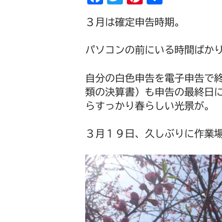
a
wi
nt
有
３月は確定申告時期。
c
tt
er
e
er
e
パソコンの前にいる時間ばか
b
st
o
自分の白色申告を電子申告で
o
類の決算書）も申告の最終日
k
らすっかり春らしい光景が。
３月１９日、久しぶりに作業