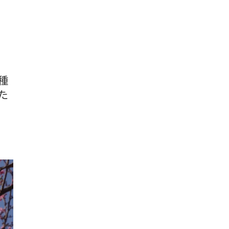
ゴ
リ
ー
種
た