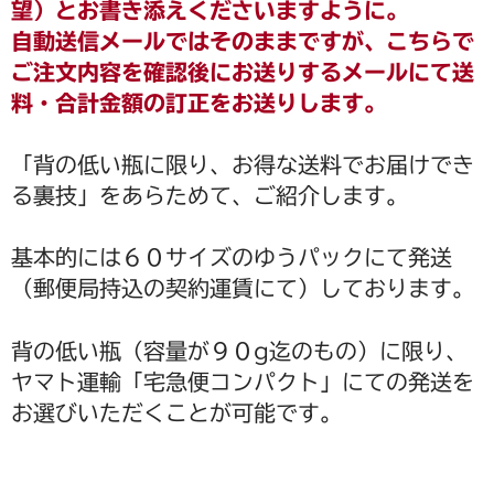
b
st
望）とお書き添えくださいますように。
野菜セットご注文の前に必ずお読みください
o
自動送信メールではそのままですが、こちらで
ご注文について
o
ご注文内容を確認後にお送りするメールにて送
k
料・合計金額の訂正をお送りします。
瓶詰め
谷川農園産果実のジャム
「背の低い瓶に限り、お得な送料でお届けでき
る裏技」をあらためて、ご紹介します。
谷川農園産野菜のジャム
愛媛の柑橘シリーズ
基本的には６０サイズのゆうパックにて発送
（郵便局持込の契約運賃にて）しております。
贈り物に
谷川農園産野菜のチャツネ
背の低い瓶（容量が９０g迄のもの）に限り、
ヤマト運輸「宅急便コンパクト」にての発送を
ピクルス
お選びいただくことが可能です。
新商品
野菜セット