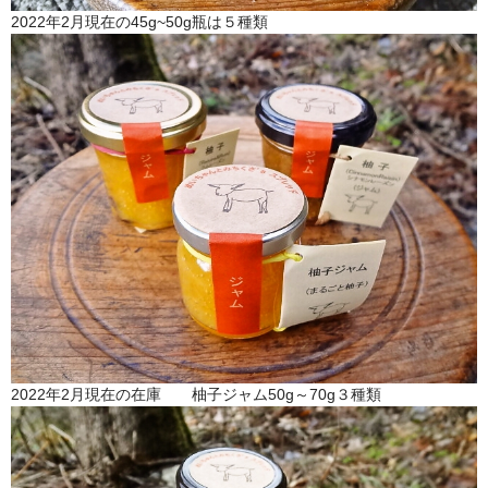
2022年2月現在の45g~50g瓶は５種類
波佐見焼
同梱におすすめ
商品一覧
お支払方法・配送方法・送料について
会員ログインページ
お問い合わせ
送料について
2022年2月現在の在庫 柚子ジャム50g～70g３種類