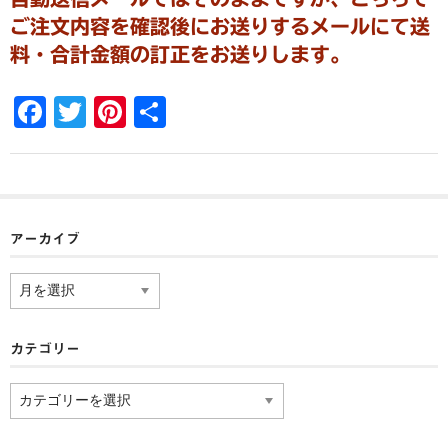
ご注文内容を確認後にお送りするメールにて送
料・合計金額の訂正をお送りします。
F
T
Pi
共
a
wi
nt
有
c
tt
er
e
er
e
b
st
アーカイブ
o
ア
o
ー
カ
k
イ
カテゴリー
ブ
カ
テ
ゴ