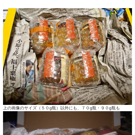
上の画像のサイズ（５０g瓶）以外にも、７０g瓶・９０g瓶も