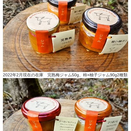
2022年2月現在の在庫 完熟梅ジャム50g、柿×柚子ジャム90g2種類