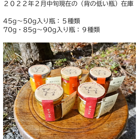
２０２２年２月中旬現在の（背の低い瓶）在庫
野菜セットご注文の前に必ずお読みください
45g～50g入り瓶：５種類
野菜セットの包装・梱包について
70g・85g～90g入り瓶：９種類
送料込みパック
書籍
陶磁器
豆皿
po-to-bo
白磁動物豆皿
野菜豆皿
豆鉢
ブローチ