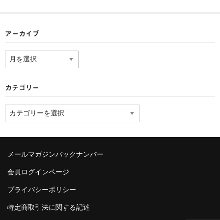
c
tt
er
野菜セットご注文の前に必ずお読みください
e
er
e
b
st
野菜セットの包装・梱包について
アーカイブ
o
送料込みパック
ア
o
ー
書籍
カ
k
イ
カテゴリー
陶磁器
ブ
カ
豆皿
テ
ゴ
po-to-bo
リ
ー
メールマガジンバックナンバー
白磁動物豆皿
会員ログインページ
野菜豆皿
プライバシーポリシー
豆鉢
特定商取引法に関する記述
ブローチ