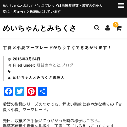
めいちゃんとみちくさ’ｓスプレッドは自家産野菜・果実の旬を大
切に「ぎゅっ」と瓶詰めにしています
0
めいちゃんとみちくさ
ホーム
甘夏×小夏マーマレードがもうすぐできあがります！
めいちゃんとみちくさブログ
2016年3月24日
Filed under:
瓶詰めのこと
,
ブログ
ABOUT
めいちゃんとみちくさ管理人
屋号の由来
F
T
Pi
共
瓶詰めについて
a
wi
nt
有
愛媛の柑橘シリーズのなかでも、程よい酸味と爽やかな香りの「甘
c
tt
er
野菜セットについて
夏×小夏」マーマレード。
e
er
e
野菜セットの包装・梱包について
先日、収穫のお手伝いにうかがった時の様子は
こちら。
農薬不使用の貴重な柑橘を、丁寧に下ごしらえしてつくります。