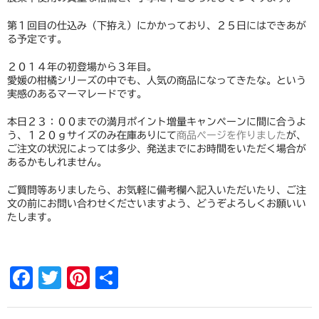
b
st
野菜セットご注文の前に必ずお読みください
o
第１回目の仕込み（下拵え）にかかっており、２５日にはできあが
ご注文について
る予定です。
o
k
２０１４年の初登場から３年目。
瓶詰め
愛媛の柑橘シリーズの中でも、人気の商品になってきたな。という
実感のあるマーマレードです。
谷川農園産果実のジャム
本日２３：００までの満月ポイント増量キャンペーンに間に合うよ
谷川農園産野菜のジャム
う、１２０ｇサイズのみ在庫ありにて
商品ページを作りました
が、
ご注文の状況によっては多少、発送までにお時間をいただく場合が
愛媛の柑橘シリーズ
あるかもしれません。
贈り物に
ご質問等ありましたら、お気軽に備考欄へ記入いただいたり、ご注
文の前にお問い合わせくださいますよう、どうぞよろしくお願いい
たします。
谷川農園産野菜のチャツネ
ピクルス
F
T
Pi
共
新商品
a
wi
nt
有
野菜セット