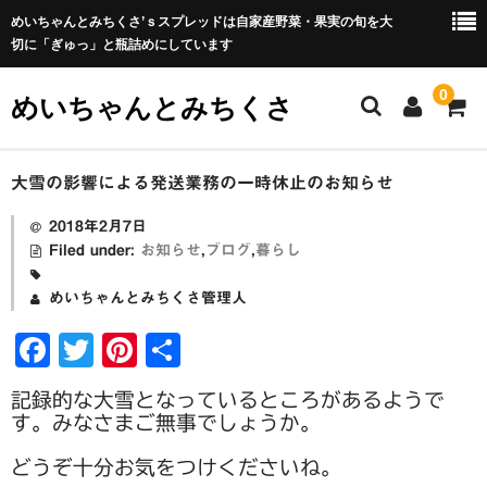
めいちゃんとみちくさ’ｓスプレッドは自家産野菜・果実の旬を大
切に「ぎゅっ」と瓶詰めにしています
0
めいちゃんとみちくさ
ホーム
大雪の影響による発送業務の一時休止のお知らせ
めいちゃんとみちくさブログ
2018年2月7日
Filed under:
お知らせ
,
ブログ
,
暮らし
ABOUT
めいちゃんとみちくさ管理人
屋号の由来
F
T
Pi
共
瓶詰めについて
a
wi
nt
有
記録的な大雪となっているところがあるようで
c
tt
er
野菜セットについて
す。みなさまご無事でしょうか。
e
er
e
野菜セットの包装・梱包について
どうぞ十分お気をつけくださいね。