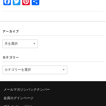
F
T
Pi
共
a
wi
nt
有
c
tt
er
e
er
e
b
st
アーカイブ
o
ア
o
ー
カ
k
イ
カテゴリー
ブ
カ
テ
ゴ
リ
ー
メールマガジンバックナンバー
会員ログインページ