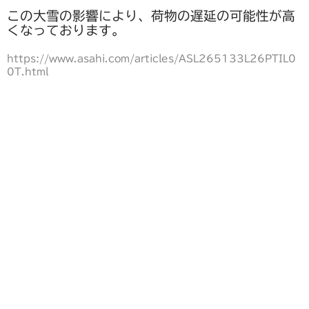
b
st
野菜セットご注文の前に必ずお読みください
この大雪の影響により、荷物の遅延の可能性が高
o
くなっております。
ご注文について
o
https://www.asahi.com/articles/ASL265133L26PTIL0
k
瓶詰め
0T.html
谷川農園産果実のジャム
谷川農園産野菜のジャム
愛媛の柑橘シリーズ
贈り物に
谷川農園産野菜のチャツネ
ピクルス
新商品
野菜セット