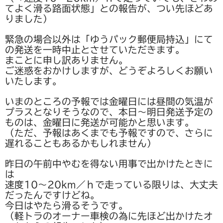
てよく滑る路面状態」との報告が、つい先ほどあ
りました）
波佐見焼
緊急の場合以外は「ゆうパック郵便局持込」にて
同梱におすすめ
の発送を一時中止とさせていただきます。
まことに申し訳ありません。
商品一覧
ご迷惑をおかけしますが、どうぞよろしくお願い
いたします。
お支払方法・配送方法・送料について
いまのところの予報では金曜日には昼間の気温が
会員ログインページ
プラスとなりそうなので、本日～明日発送予定の
ものは、金曜日に発送が可能かと思います。
お問い合わせ
（ただ、予報はあくまでも予報ですので、さらに
遅れることもあるかもしれません）
送料について
昨日の午前中やむを得ない用事で出かけたときに
は
速度10～20km／ｈで走っている限りは、大丈夫
だったんですけどね。
今日はやたら滑るそうです。
（軽トラのオーナー車検の為に先ほど出かけたオ