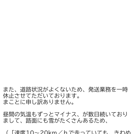
野菜セットご注文の前に必ずお読みください
野菜セットの包装・梱包について
送料込みパック
書籍
陶磁器
豆皿
po-to-bo
また、道路状況がよくないため、発送業務を一時
休止させてただいております。
白磁動物豆皿
まことに申し訳ありません。
野菜豆皿
昼間の気温もずっとマイナス、が数日続いており
まして、路面にも雪がたくさんあるため、
豆鉢
（「速度10～20km／ｈで走っていても、きわめ
ブローチ