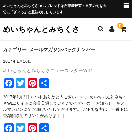
めいちゃんとみちくさ’ｓスプレッドは自家産野菜・果実の旬を大
切に「ぎゅっ」と瓶詰めにしています
0
めいちゃんとみちくさ
ホーム
カテゴリー:
メールマガジンバックナンバー
2017年1月10日
めいちゃんとみちくさブログ
めいちゃんとみちくさニュースレターVol.5
ABOUT
F
T
Pi
共
屋号の由来
a
wi
nt
有
2017年1月2日 いつもありがとうございます。 めいちゃんとみちく
瓶詰めについて
c
tt
er
さWEBサイトに会員登録していただいた方への 「お知らせ」をメー
e
er
e
ルマガジンにてお届けいたしております。 ご不要な方は、一番下に
野菜セットについて
登録解除用のリンクがありま […]
b
st
野菜セットの包装・梱包について
F
T
Pi
共
o