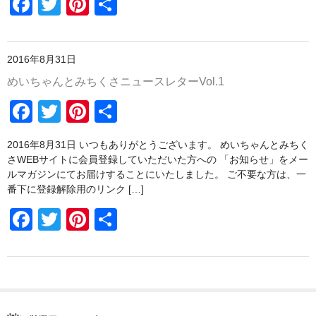
F
T
Pi
共
o
a
wi
nt
有
o
波佐見焼
c
tt
er
k
同梱におすすめ
2016年8月31日
e
er
e
めいちゃんとみちくさニュースレターVol.1
b
st
商品一覧
F
T
Pi
共
o
お支払方法・配送方法・送料について
a
wi
nt
有
o
2016年8月31日 いつもありがとうございます。 めいちゃんとみちく
会員ログインページ
c
tt
er
k
さWEBサイトに会員登録していただいた方への 「お知らせ」をメー
e
er
e
ルマガジンにてお届けすることにいたしました。 ご不要な方は、一
お問い合わせ
番下に登録解除用のリンク […]
b
st
送料について
F
T
Pi
共
o
a
wi
nt
有
o
c
tt
er
k
e
er
e
b
st