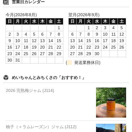
営業日カレンダー
o
o
今月(2026年8月)
翌月(2026年9月)
日
月
火
水
木
金
土
日
月
火
水
木
金
土
k
1
1
2
3
4
5
2
3
4
5
6
7
8
6
7
8
9
10
11
12
9
10
11
12
13
14
15
13
14
15
16
17
18
19
16
17
18
19
20
21
22
20
21
22
23
24
25
26
23
24
25
26
27
28
29
27
28
29
30
30
31
(
発送業務休日)
めいちゃんとみちくさの「おすすめ！」
2026 完熟梅ジャム (J114)
柚子（＋ラムレーズン）ジャム (J112)