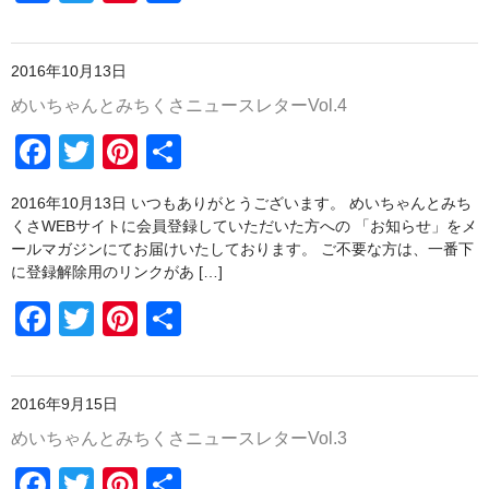
a
wi
nt
有
野菜セットご注文の前に必ずお読みください
o
c
tt
er
k
ご注文について
2016年10月13日
e
er
e
めいちゃんとみちくさニュースレターVol.4
瓶詰め
b
st
F
T
Pi
共
o
谷川農園産果実のジャム
a
wi
nt
有
o
谷川農園産野菜のジャム
2016年10月13日 いつもありがとうございます。 めいちゃんとみち
c
tt
er
k
くさWEBサイトに会員登録していただいた方への 「お知らせ」をメ
愛媛の柑橘シリーズ
e
er
e
ールマガジンにてお届けいたしております。 ご不要な方は、一番下
に登録解除用のリンクがあ […]
b
st
贈り物に
F
T
Pi
共
o
谷川農園産野菜のチャツネ
a
wi
nt
有
o
c
tt
er
ピクルス
k
2016年9月15日
e
er
e
新商品
めいちゃんとみちくさニュースレターVol.3
b
st
野菜セット
F
T
Pi
共