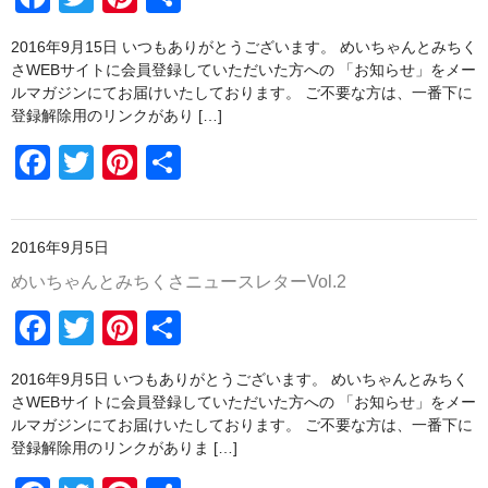
o
a
wi
nt
有
o
野菜セットご注文の前に必ずお読みください
2016年9月15日 いつもありがとうございます。 めいちゃんとみちく
c
tt
er
k
さWEBサイトに会員登録していただいた方への 「お知らせ」をメー
野菜セットの包装・梱包について
e
er
e
ルマガジンにてお届けいたしております。 ご不要な方は、一番下に
登録解除用のリンクがあり […]
送料込みパック
b
st
F
T
Pi
共
o
書籍
a
wi
nt
有
o
陶磁器
c
tt
er
k
2016年9月5日
e
er
e
豆皿
めいちゃんとみちくさニュースレターVol.2
b
st
po-to-bo
F
T
Pi
共
o
白磁動物豆皿
a
wi
nt
有
o
2016年9月5日 いつもありがとうございます。 めいちゃんとみちく
c
tt
er
野菜豆皿
k
さWEBサイトに会員登録していただいた方への 「お知らせ」をメー
e
er
e
ルマガジンにてお届けいたしております。 ご不要な方は、一番下に
豆鉢
登録解除用のリンクがありま […]
b
st
ブローチ